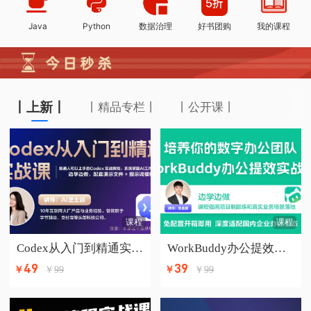
Java
Python
数据治理
好书团购
我的课程
丨上新丨
丨精品专栏丨
丨公开课丨
课程
课程
Codex从入门到精通实战课
WorkBuddy办公提效实战课
49
39
￥
99
￥
99
￥
￥