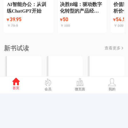
AI智能办公：从训
决胜B端：驱动数字
价值驱
练ChatGPT开始
化转型的产品经理
析价值
（第2版）
方法
39.95
50
54.5
￥
￥
￥
￥
79.9
￥
100
￥
109
新书试读
查看更多
首页
会员
微页面
我的
《三维视觉新
《破晓之钟》
高效深度学
范式：深度解
试读版
习：模型压缩